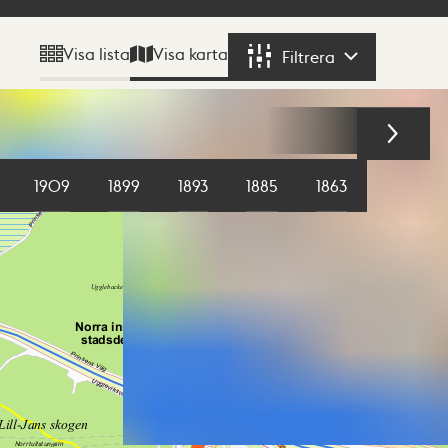
Visa karta
Visa lista
Filtrera
Filtrera
1909
1899
1893
1885
1863
1855