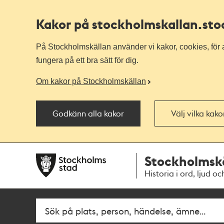
Kakor på stockholmskallan
.st
På Stockholmskällan använder vi kakor, cookies, för a
fungera på ett bra sätt för dig.
Om kakor på Stockholmskällan
Godkänn alla kakor
Välj vilka kak
Till
Till
Stockholmsk
navigationen
huvudinnehållet
Historia i ord, ljud oc
Sök
Fritextsök