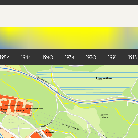
1954
1944
1940
1934
1930
1921
1913