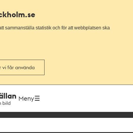
ockholm.se
tt sammanställa statistik och för att webbplatsen ska
or vi får använda
ällan
Meny
h bild