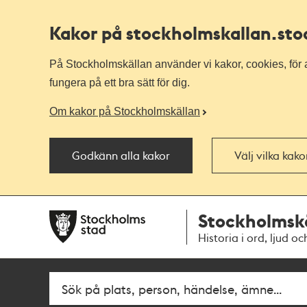
Kakor på stockholmskallan
.st
På Stockholmskällan använder vi kakor, cookies, för a
fungera på ett bra sätt för dig.
Om kakor på Stockholmskällan
Godkänn alla kakor
Välj vilka kak
Till
Till
Stockholmsk
navigationen
huvudinnehållet
Historia i ord, ljud oc
Sök
Fritextsök