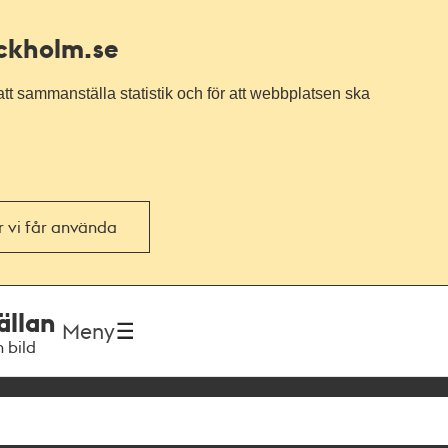
ockholm.se
tt sammanställa statistik och för att webbplatsen ska
or vi får använda
ällan
Meny
h bild