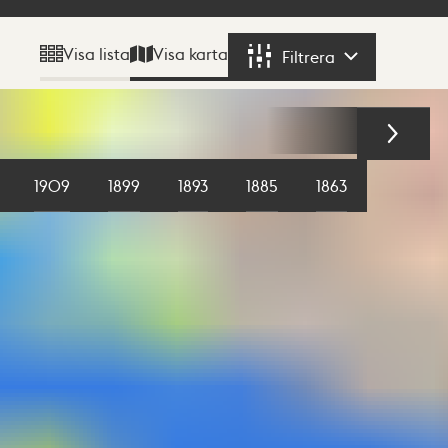
Visa karta
Visa lista
Filtrera
Filtrera
1909
1899
1893
1885
1863
1855