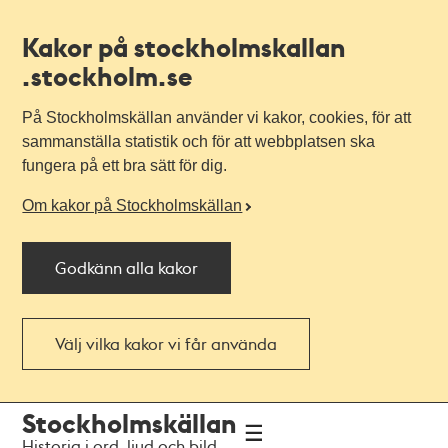
Kakor på stockholmskallan
.stockholm.se
På Stockholmskällan använder vi kakor, cookies, för att
sammanställa statistik och för att webbplatsen ska
fungera på ett bra sätt för dig.
Om kakor på Stockholmskällan
Godkänn alla kakor
Välj vilka kakor vi får använda
Till
Till
Stockholmskällan
navigationen
huvudinnehållet
Historia i ord, ljud och bild