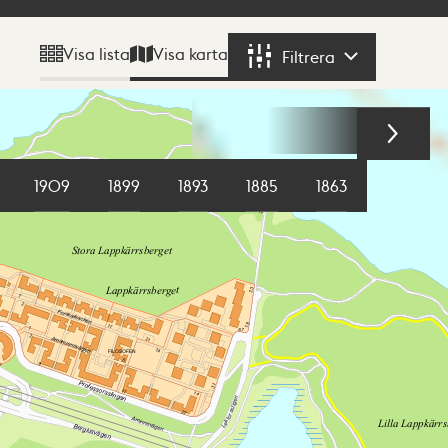
Visa karta
Visa lista
Filtrera
Filtrera
1909
1899
1893
1885
1863
1855