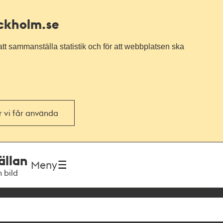
ockholm.se
tt sammanställa statistik och för att webbplatsen ska
or vi får använda
ällan
Meny
h bild