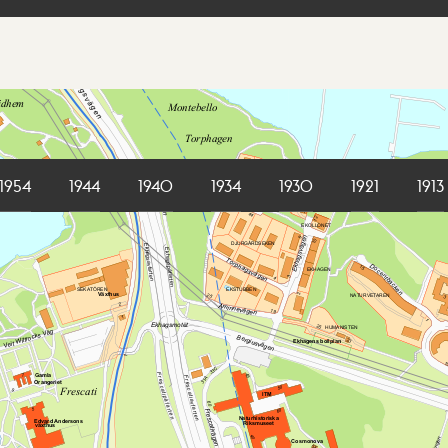
1954
1944
1940
1934
1930
1921
1913