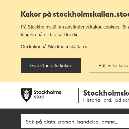
Kakor på stockholmskallan
.st
På Stockholmskällan använder vi kakor, cookies, för a
fungera på ett bra sätt för dig.
Om kakor på Stockholmskällan
Godkänn alla kakor
Välj vilka kak
Till
Till
Stockholmsk
navigationen
huvudinnehållet
Historia i ord, ljud oc
Sök
Fritextsök