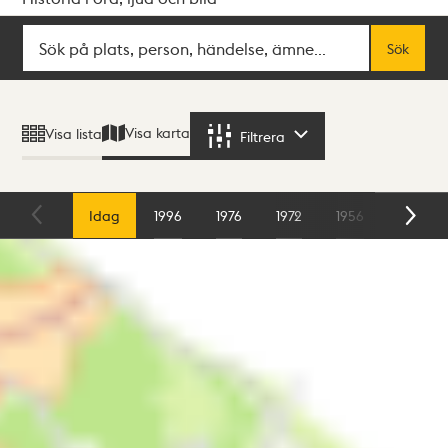
Sök
Fritextsök
Sök
Sökresultat
Visa karta
Visa lista
Filtrera
Filtrera
Karta
Idag
1996
1976
1972
1956
1954