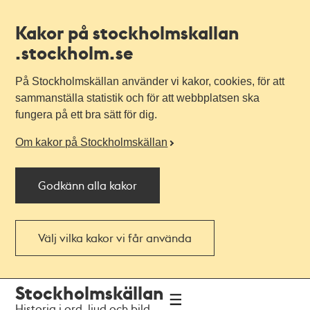
Kakor på stockholmskallan
.stockholm.se
På Stockholmskällan använder vi kakor, cookies, för att
sammanställa statistik och för att webbplatsen ska
fungera på ett bra sätt för dig.
Om kakor på Stockholmskällan
Godkänn alla kakor
Välj vilka kakor vi får använda
Till
Till
Stockholmskällan
navigationen
huvudinnehållet
Historia i ord, ljud och bild