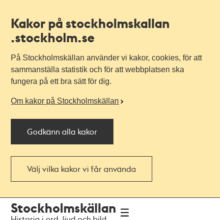
Kakor på stockholmskallan
.stockholm.se
På Stockholmskällan använder vi kakor, cookies, för att
sammanställa statistik och för att webbplatsen ska
fungera på ett bra sätt för dig.
Om kakor på Stockholmskällan
Godkänn alla kakor
Välj vilka kakor vi får använda
Till
Till
Stockholmskällan
navigationen
huvudinnehållet
Historia i ord, ljud och bild