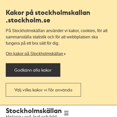
Kakor på stockholmskallan
.stockholm.se
På Stockholmskällan använder vi kakor, cookies, för att
sammanställa statistik och för att webbplatsen ska
fungera på ett bra sätt för dig.
Om kakor på Stockholmskällan
Godkänn alla kakor
Välj vilka kakor vi får använda
Till
Till
Stockholmskällan
navigationen
huvudinnehållet
Historia i ord, ljud och bild