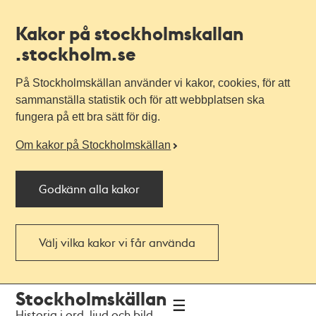
Kakor på stockholmskallan
.stockholm.se
På Stockholmskällan använder vi kakor, cookies, för att
sammanställa statistik och för att webbplatsen ska
fungera på ett bra sätt för dig.
Om kakor på Stockholmskällan
Godkänn alla kakor
Välj vilka kakor vi får använda
Till
Till
Stockholmskällan
navigationen
huvudinnehållet
Historia i ord, ljud och bild