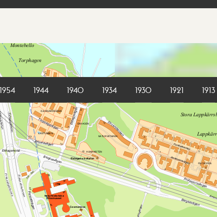
1954
1944
1940
1934
1930
1921
1913