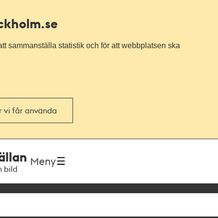
ockholm.se
tt sammanställa statistik och för att webbplatsen ska
or vi får använda
ällan
Meny
h bild