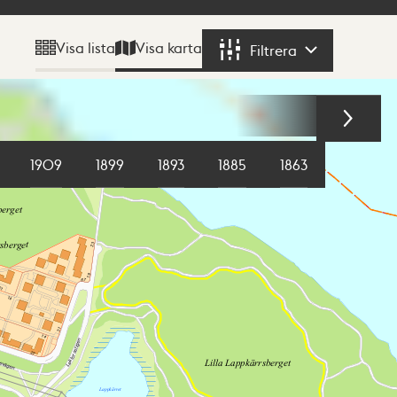
Visa karta
Visa lista
Filtrera
Filtrera
1909
1899
1893
1885
1863
1855