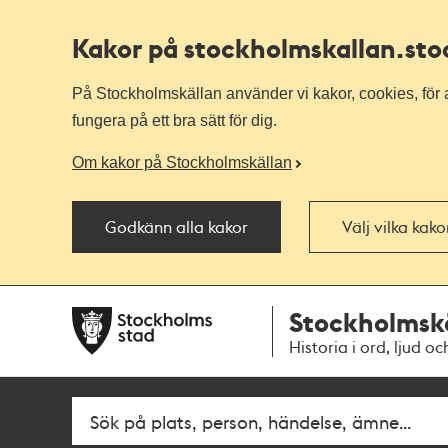
Kakor på stockholmskallan
.st
På Stockholmskällan använder vi kakor, cookies, för a
fungera på ett bra sätt för dig.
Om kakor på Stockholmskällan
Godkänn alla kakor
Välj vilka kak
Till
Till
Stockholmsk
navigationen
huvudinnehållet
Historia i ord, ljud oc
Sök
Fritextsök