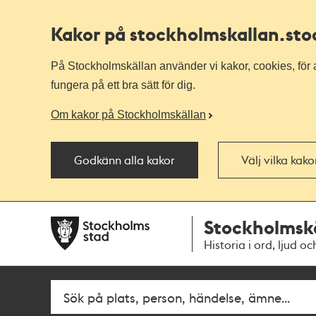
Kakor på stockholmskallan
.st
På Stockholmskällan använder vi kakor, cookies, för a
fungera på ett bra sätt för dig.
Om kakor på Stockholmskällan
Godkänn alla kakor
Välj vilka kak
Till
Till
Stockholmsk
navigationen
huvudinnehållet
Historia i ord, ljud oc
Sök
Fritextsök