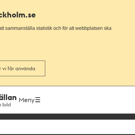
ockholm.se
tt sammanställa statistik och för att webbplatsen ska
or vi får använda
ällan
Meny
h bild