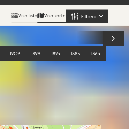
Visa karta
Visa lista
Filtrera
Filtrera
1909
1899
1893
1885
1863
1855