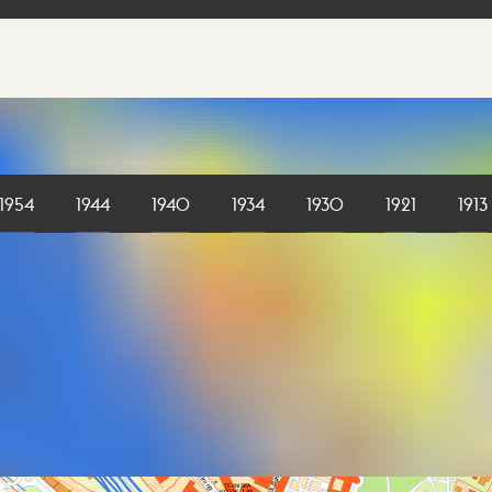
1954
1944
1940
1934
1930
1921
1913