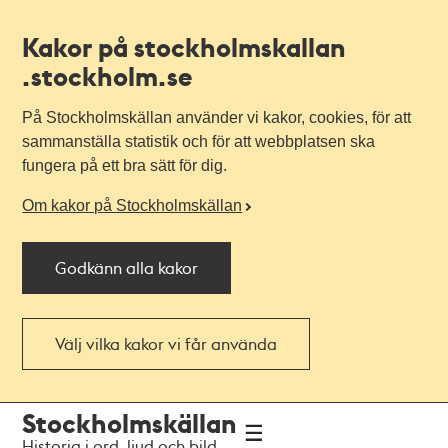
Kakor på stockholmskallan
.stockholm.se
På Stockholmskällan använder vi kakor, cookies, för att
sammanställa statistik och för att webbplatsen ska
fungera på ett bra sätt för dig.
Om kakor på Stockholmskällan
Godkänn alla kakor
Välj vilka kakor vi får använda
Till
Till
Stockholmskällan
navigationen
huvudinnehållet
Historia i ord, ljud och bild