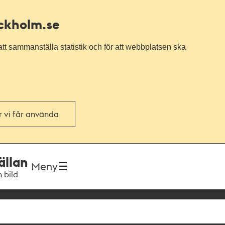
ockholm.se
tt sammanställa statistik och för att webbplatsen ska
or vi får använda
ällan
Meny
h bild