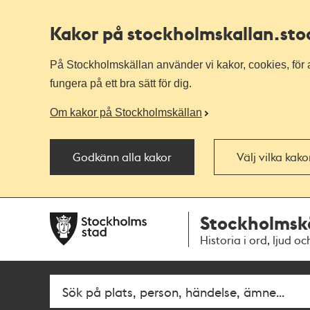
Kakor på stockholmskallan
.st
På Stockholmskällan använder vi kakor, cookies, för a
fungera på ett bra sätt för dig.
Om kakor på Stockholmskällan
Godkänn alla kakor
Välj vilka kak
Till
Till
Stockholmsk
navigationen
huvudinnehållet
Historia i ord, ljud oc
Sök
Fritextsök