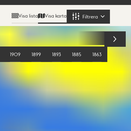
Visa karta
Visa lista
Filtrera
Filtrera
1909
1899
1893
1885
1863
1855