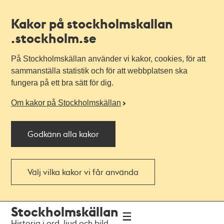
Kakor på stockholmskallan
.stockholm.se
På Stockholmskällan använder vi kakor, cookies, för att
sammanställa statistik och för att webbplatsen ska
fungera på ett bra sätt för dig.
Om kakor på Stockholmskällan
Godkänn alla kakor
Välj vilka kakor vi får använda
Till
Till
Stockholmskällan
navigationen
huvudinnehållet
Historia i ord, ljud och bild