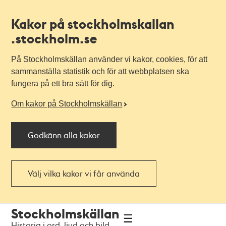
Kakor på stockholmskallan
.stockholm.se
På Stockholmskällan använder vi kakor, cookies, för att
sammanställa statistik och för att webbplatsen ska
fungera på ett bra sätt för dig.
Om kakor på Stockholmskällan
Godkänn alla kakor
Välj vilka kakor vi får använda
Till
Till
Stockholmskällan
navigationen
huvudinnehållet
Historia i ord, ljud och bild