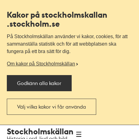
Kakor på stockholmskallan
.stockholm.se
På Stockholmskällan använder vi kakor, cookies, för att
sammanställa statistik och för att webbplatsen ska
fungera på ett bra sätt för dig.
Om kakor på Stockholmskällan
Godkänn alla kakor
Välj vilka kakor vi får använda
Till
Till
Stockholmskällan
navigationen
huvudinnehållet
Historia i ord, ljud och bild