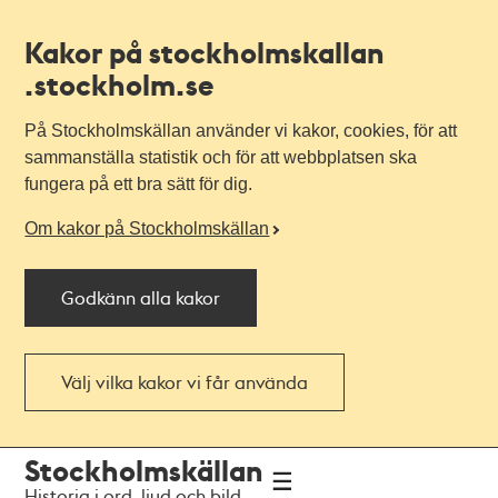
Kakor på stockholmskallan
.stockholm.se
På Stockholmskällan använder vi kakor, cookies, för att
sammanställa statistik och för att webbplatsen ska
fungera på ett bra sätt för dig.
Om kakor på Stockholmskällan
Godkänn alla kakor
Välj vilka kakor vi får använda
Till
Till
Stockholmskällan
navigationen
huvudinnehållet
Historia i ord, ljud och bild