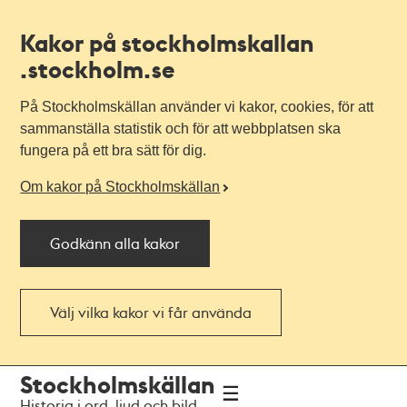
Kakor på stockholmskallan
.stockholm.se
På Stockholmskällan använder vi kakor, cookies, för att
sammanställa statistik och för att webbplatsen ska
fungera på ett bra sätt för dig.
Om kakor på Stockholmskällan
Godkänn alla kakor
Välj vilka kakor vi får använda
Till
Till
Stockholmskällan
navigationen
huvudinnehållet
Historia i ord, ljud och bild