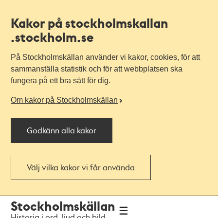
Kakor på stockholmskallan
.stockholm.se
På Stockholmskällan använder vi kakor, cookies, för att
sammanställa statistik och för att webbplatsen ska
fungera på ett bra sätt för dig.
Om kakor på Stockholmskällan
Godkänn alla kakor
Välj vilka kakor vi får använda
Till
Till
Stockholmskällan
navigationen
huvudinnehållet
Historia i ord, ljud och bild