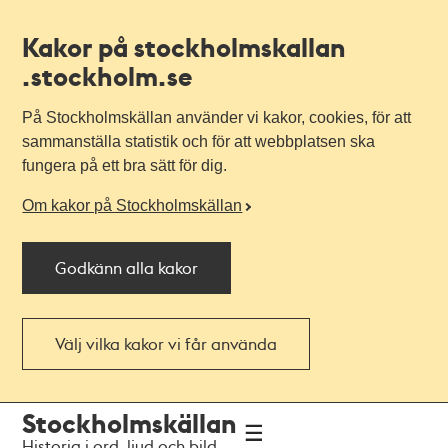
Kakor på stockholmskallan
.stockholm.se
På Stockholmskällan använder vi kakor, cookies, för att
sammanställa statistik och för att webbplatsen ska
fungera på ett bra sätt för dig.
Om kakor på Stockholmskällan
Godkänn alla kakor
Välj vilka kakor vi får använda
Till
Till
Stockholmskällan
navigationen
huvudinnehållet
Historia i ord, ljud och bild