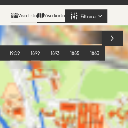
Visa karta
Visa lista
Filtrera
Filtrera
1909
1899
1893
1885
1863
1855