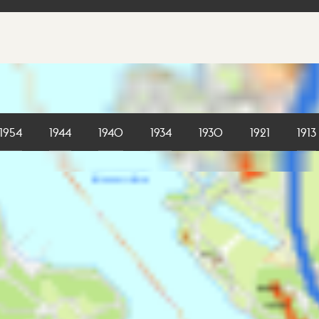
1954
1944
1940
1934
1930
1921
1913