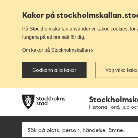
Kakor på stockholmskallan
.st
På Stockholmskällan använder vi kakor, cookies, för a
fungera på ett bra sätt för dig.
Om kakor på Stockholmskällan
Godkänn alla kakor
Välj vilka kak
Till
Till
Stockholmsk
navigationen
huvudinnehållet
Historia i ord, ljud oc
Sök
Fritextsök