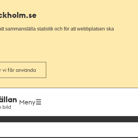
ockholm.se
tt sammanställa statistik och för att webbplatsen ska
or vi får använda
ällan
Meny
h bild