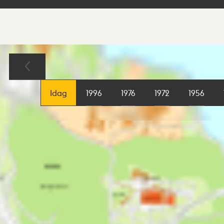
Sökresultat
Karta
Idag
1996
1976
1972
1956