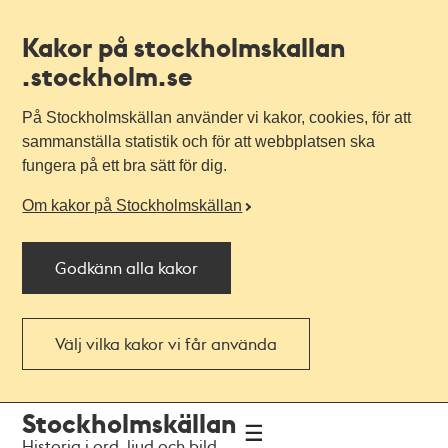
Kakor på stockholmskallan
.stockholm.se
På Stockholmskällan använder vi kakor, cookies, för att
sammanställa statistik och för att webbplatsen ska
fungera på ett bra sätt för dig.
Om kakor på Stockholmskällan
Godkänn alla kakor
Välj vilka kakor vi får använda
Till
Till
Stockholmskällan
navigationen
huvudinnehållet
Historia i ord, ljud och bild