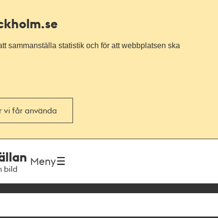
ockholm.se
tt sammanställa statistik och för att webbplatsen ska
or vi får använda
ällan
Meny
h bild