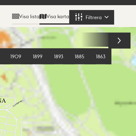
Visa karta
Visa lista
Filtrera
Filtrera
1909
1899
1893
1885
1863
1855