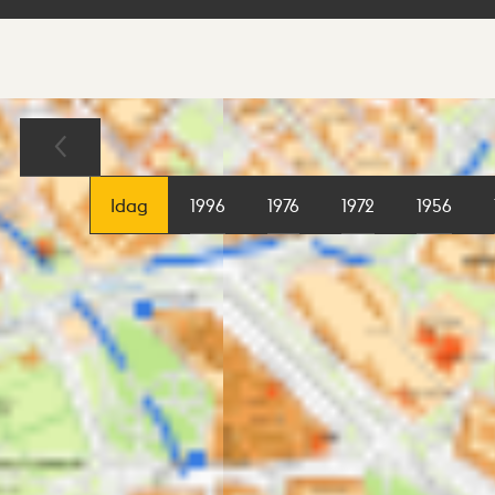
Sökresultat
Karta
Idag
1996
1976
1972
1956