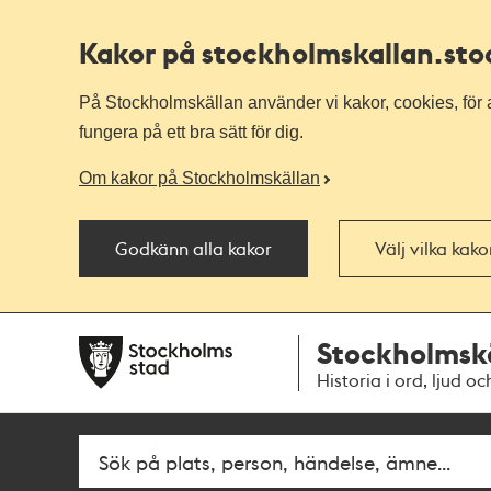
Kakor på stockholmskallan
.st
På Stockholmskällan använder vi kakor, cookies, för a
fungera på ett bra sätt för dig.
Om kakor på Stockholmskällan
Godkänn alla kakor
Välj vilka kak
Till
Till
Stockholmsk
navigationen
huvudinnehållet
Historia i ord, ljud oc
Sök
Fritextsök