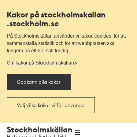
Kakor på stockholmskallan
.stockholm.se
På Stockholmskällan använder vi kakor, cookies, för att
sammanställa statistik och för att webbplatsen ska
fungera på ett bra sätt för dig.
Om kakor på Stockholmskällan
Godkänn alla kakor
Välj vilka kakor vi får använda
Till
Till
Stockholmskällan
navigationen
huvudinnehållet
Historia i ord, ljud och bild