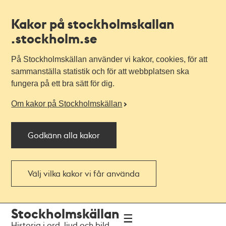
Kakor på stockholmskallan
.stockholm.se
På Stockholmskällan använder vi kakor, cookies, för att
sammanställa statistik och för att webbplatsen ska
fungera på ett bra sätt för dig.
Om kakor på Stockholmskällan
Godkänn alla kakor
Välj vilka kakor vi får använda
Till
Till
Stockholmskällan
navigationen
huvudinnehållet
Historia i ord, ljud och bild