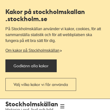
Kakor på stockholmskallan
.stockholm.se
På Stockholmskällan använder vi kakor, cookies, för att
sammanställa statistik och för att webbplatsen ska
fungera på ett bra sätt för dig.
Om kakor på Stockholmskällan
Godkänn alla kakor
Välj vilka kakor vi får använda
Till
Till
Stockholmskällan
navigationen
huvudinnehållet
Historia i ord, ljud och bild