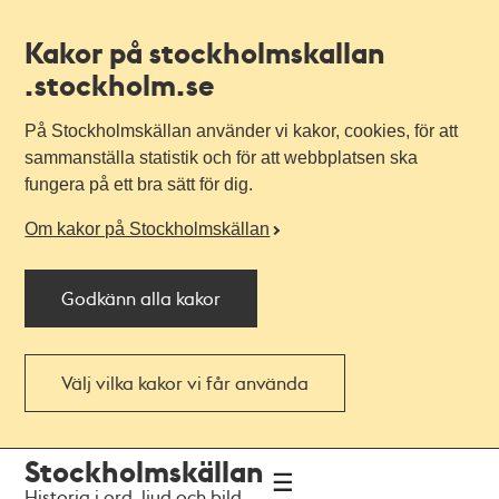
Kakor på stockholmskallan
.stockholm.se
På Stockholmskällan använder vi kakor, cookies, för att
sammanställa statistik och för att webbplatsen ska
fungera på ett bra sätt för dig.
Om kakor på Stockholmskällan
Godkänn alla kakor
Välj vilka kakor vi får använda
Till
Till
Stockholmskällan
navigationen
huvudinnehållet
Historia i ord, ljud och bild