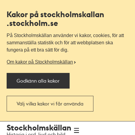
Kakor på stockholmskallan
.stockholm.se
På Stockholmskällan använder vi kakor, cookies, för att
sammanställa statistik och för att webbplatsen ska
fungera på ett bra sätt för dig.
Om kakor på Stockholmskällan
Godkänn alla kakor
Välj vilka kakor vi får använda
Till
Till
Stockholmskällan
navigationen
huvudinnehållet
Historia i ord, ljud och bild