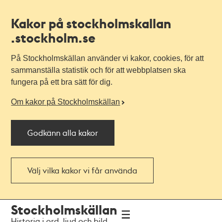
Kakor på stockholmskallan
.stockholm.se
På Stockholmskällan använder vi kakor, cookies, för att
sammanställa statistik och för att webbplatsen ska
fungera på ett bra sätt för dig.
Om kakor på Stockholmskällan
Godkänn alla kakor
Välj vilka kakor vi får använda
Till
Till
Stockholmskällan
navigationen
huvudinnehållet
Historia i ord, ljud och bild