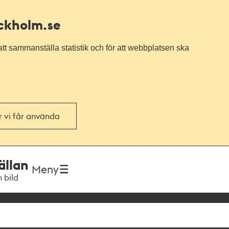
ockholm.se
tt sammanställa statistik och för att webbplatsen ska
or vi får använda
ällan
Meny
h bild