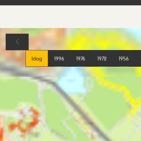
Sökresultat
Karta
Idag
1996
1976
1972
1956