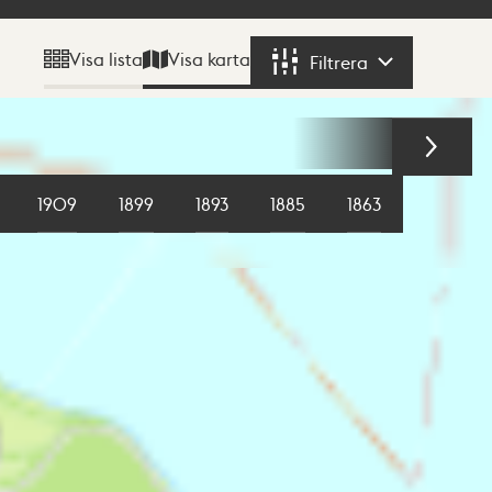
Visa karta
Visa lista
Filtrera
Filtrera
1909
1899
1893
1885
1863
1855