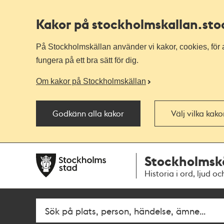
Kakor på stockholmskallan
.st
På Stockholmskällan använder vi kakor, cookies, för a
fungera på ett bra sätt för dig.
Om kakor på Stockholmskällan
Godkänn alla kakor
Välj vilka kak
Till
Till
Stockholmsk
navigationen
huvudinnehållet
Historia i ord, ljud oc
Sök
Fritextsök