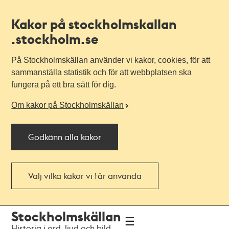
Kakor på stockholmskallan
.stockholm.se
På Stockholmskällan använder vi kakor, cookies, för att
sammanställa statistik och för att webbplatsen ska
fungera på ett bra sätt för dig.
Om kakor på Stockholmskällan
Godkänn alla kakor
Välj vilka kakor vi får använda
Till
Till
Stockholmskällan
navigationen
huvudinnehållet
Historia i ord, ljud och bild