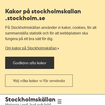
Kakor på stockholmskallan
.stockholm.se
På Stockholmskällan använder vi kakor, cookies, för att
sammanställa statistik och för att webbplatsen ska
fungera på ett bra sätt för dig.
Om kakor på Stockholmskällan
Godkänn alla kakor
Välj vilka kakor vi får använda
Till
Till
Stockholmskällan
navigationen
huvudinnehållet
Historia i ord, ljud och bild