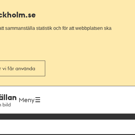
ockholm.se
tt sammanställa statistik och för att webbplatsen ska
or vi får använda
ällan
Meny
h bild