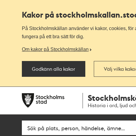
Kakor på stockholmskallan
.st
På Stockholmskällan använder vi kakor, cookies, för a
fungera på ett bra sätt för dig.
Om kakor på Stockholmskällan
Godkänn alla kakor
Välj vilka kak
Till
Till
Stockholmsk
navigationen
huvudinnehållet
Historia i ord, ljud oc
Sök
Fritextsök