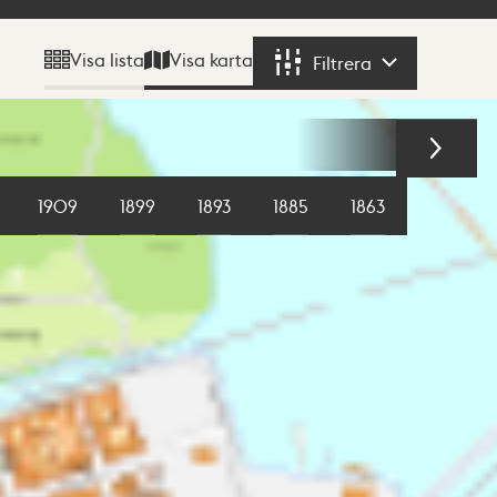
Visa karta
Visa lista
Filtrera
Filtrera
1909
1899
1893
1885
1863
1855