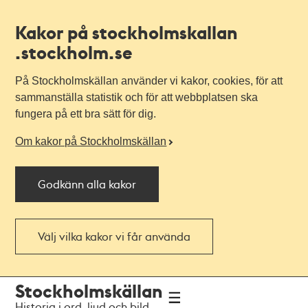
Kakor på stockholmskallan
.stockholm.se
På Stockholmskällan använder vi kakor, cookies, för att
sammanställa statistik och för att webbplatsen ska
fungera på ett bra sätt för dig.
Om kakor på Stockholmskällan
Godkänn alla kakor
Välj vilka kakor vi får använda
Till
Till
Stockholmskällan
navigationen
huvudinnehållet
Historia i ord, ljud och bild