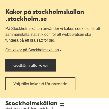
Kakor på stockholmskallan
.stockholm.se
På Stockholmskällan använder vi kakor, cookies, för att
sammanställa statistik och för att webbplatsen ska
fungera på ett bra sätt för dig.
Om kakor på Stockholmskällan
Godkänn alla kakor
Välj vilka kakor vi får använda
Till
Till
Stockholmskällan
navigationen
huvudinnehållet
Historia i ord, ljud och bild