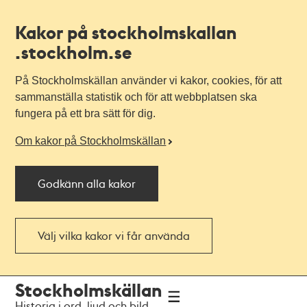
Kakor på stockholmskallan
.stockholm.se
På Stockholmskällan använder vi kakor, cookies, för att
sammanställa statistik och för att webbplatsen ska
fungera på ett bra sätt för dig.
Om kakor på Stockholmskällan
Godkänn alla kakor
Välj vilka kakor vi får använda
Till
Till
Stockholmskällan
navigationen
huvudinnehållet
Historia i ord, ljud och bild