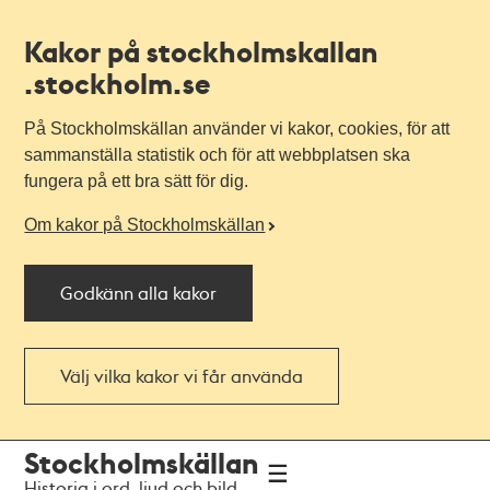
Kakor på stockholmskallan
.stockholm.se
På Stockholmskällan använder vi kakor, cookies, för att
sammanställa statistik och för att webbplatsen ska
fungera på ett bra sätt för dig.
Om kakor på Stockholmskällan
Godkänn alla kakor
Välj vilka kakor vi får använda
Till
Till
Stockholmskällan
navigationen
huvudinnehållet
Historia i ord, ljud och bild