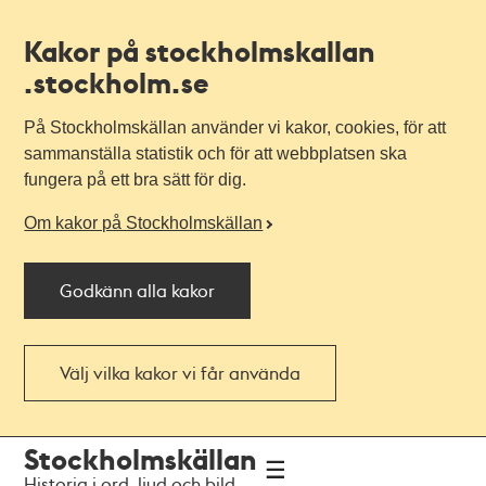
Kakor på stockholmskallan
.stockholm.se
På Stockholmskällan använder vi kakor, cookies, för att
sammanställa statistik och för att webbplatsen ska
fungera på ett bra sätt för dig.
Om kakor på Stockholmskällan
Godkänn alla kakor
Välj vilka kakor vi får använda
Till
Till
Stockholmskällan
navigationen
huvudinnehållet
Historia i ord, ljud och bild