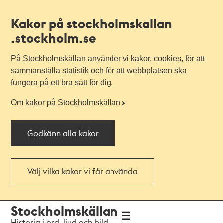
Kakor på stockholmskallan
.stockholm.se
På Stockholmskällan använder vi kakor, cookies, för att
sammanställa statistik och för att webbplatsen ska
fungera på ett bra sätt för dig.
Om kakor på Stockholmskällan
Godkänn alla kakor
Välj vilka kakor vi får använda
Till
Till
Stockholmskällan
navigationen
huvudinnehållet
Historia i ord, ljud och bild