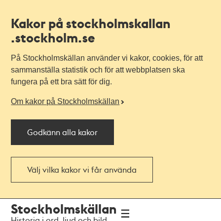
Kakor på stockholmskallan
.stockholm.se
På Stockholmskällan använder vi kakor, cookies, för att
sammanställa statistik och för att webbplatsen ska
fungera på ett bra sätt för dig.
Om kakor på Stockholmskällan
Godkänn alla kakor
Välj vilka kakor vi får använda
Till
Till
Stockholmskällan
navigationen
huvudinnehållet
Historia i ord, ljud och bild