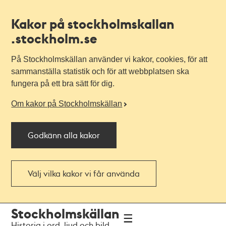
Kakor på stockholmskallan
.stockholm.se
På Stockholmskällan använder vi kakor, cookies, för att
sammanställa statistik och för att webbplatsen ska
fungera på ett bra sätt för dig.
Om kakor på Stockholmskällan
Godkänn alla kakor
Välj vilka kakor vi får använda
Till
Till
Stockholmskällan
navigationen
huvudinnehållet
Historia i ord, ljud och bild