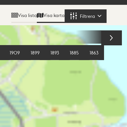
Visa karta
Visa lista
Filtrera
Filtrera
1909
1899
1893
1885
1863
1855