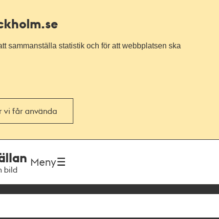
ockholm.se
tt sammanställa statistik och för att webbplatsen ska
or vi får använda
ällan
Meny
h bild