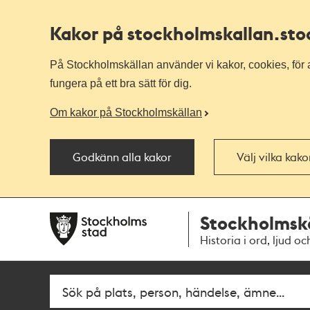
Kakor på stockholmskallan
.st
På Stockholmskällan använder vi kakor, cookies, för a
fungera på ett bra sätt för dig.
Om kakor på Stockholmskällan
Godkänn alla kakor
Välj vilka kak
Till
Till
Stockholmsk
navigationen
huvudinnehållet
Historia i ord, ljud oc
Sök
Fritextsök