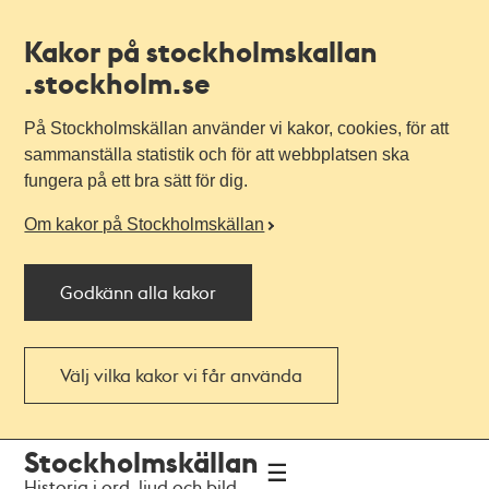
Kakor på stockholmskallan
.stockholm.se
På Stockholmskällan använder vi kakor, cookies, för att
sammanställa statistik och för att webbplatsen ska
fungera på ett bra sätt för dig.
Om kakor på Stockholmskällan
Godkänn alla kakor
Välj vilka kakor vi får använda
Till
Till
Stockholmskällan
navigationen
huvudinnehållet
Historia i ord, ljud och bild