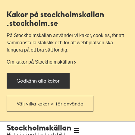
Kakor på stockholmskallan
.stockholm.se
På Stockholmskällan använder vi kakor, cookies, för att
sammanställa statistik och för att webbplatsen ska
fungera på ett bra sätt för dig.
Om kakor på Stockholmskällan
Godkänn alla kakor
Välj vilka kakor vi får använda
Till
Till
Stockholmskällan
navigationen
huvudinnehållet
Historia i ord, ljud och bild