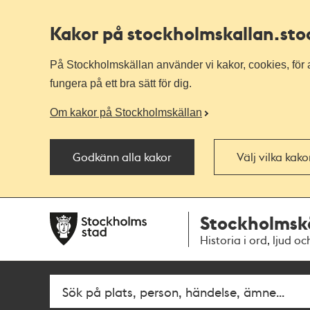
Kakor på stockholmskallan
.st
På Stockholmskällan använder vi kakor, cookies, för a
fungera på ett bra sätt för dig.
Om kakor på Stockholmskällan
Godkänn alla kakor
Välj vilka kak
Till
Till
Stockholmsk
navigationen
huvudinnehållet
Historia i ord, ljud oc
Sök
Fritextsök