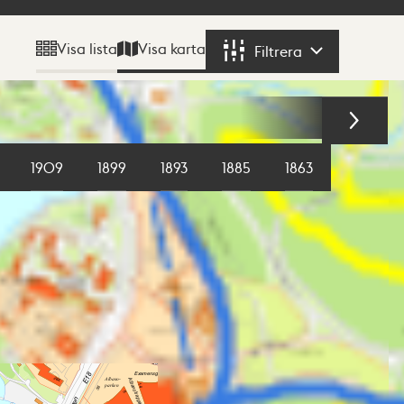
Visa karta
Visa lista
Filtrera
Filtrera
1909
1899
1893
1885
1863
1855