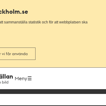
ockholm.se
tt sammanställa statistik och för att webbplatsen ska
or vi får använda
ällan
Meny
h bild