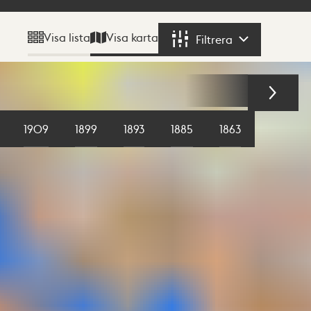
Visa karta
Visa lista
Filtrera
Filtrera
1909
1899
1893
1885
1863
1855