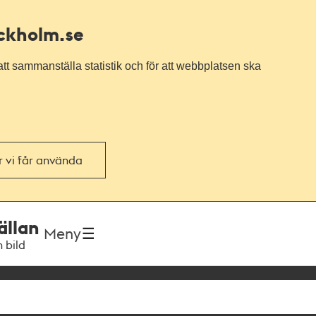
ockholm.se
tt sammanställa statistik och för att webbplatsen ska
or vi får använda
ällan
Meny
h bild