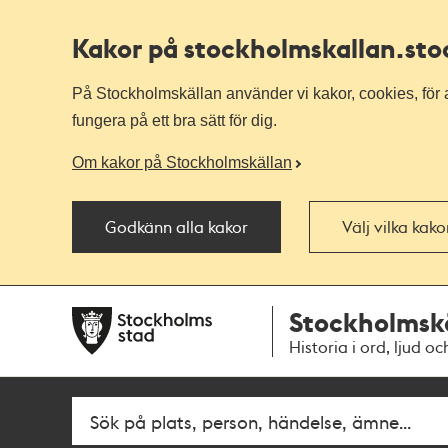
Kakor på stockholmskallan
.st
På Stockholmskällan använder vi kakor, cookies, för a
fungera på ett bra sätt för dig.
Om kakor på Stockholmskällan
Godkänn alla kakor
Välj vilka kak
Till
Till
Stockholmsk
navigationen
huvudinnehållet
Historia i ord, ljud oc
Sök
Fritextsök