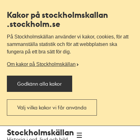
Kakor på stockholmskallan
.stockholm.se
På Stockholmskällan använder vi kakor, cookies, för att
sammanställa statistik och för att webbplatsen ska
fungera på ett bra sätt för dig.
Om kakor på Stockholmskällan
Godkänn alla kakor
Välj vilka kakor vi får använda
Till
Till
Stockholmskällan
navigationen
huvudinnehållet
Historia i ord, ljud och bild