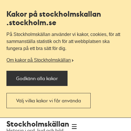
Kakor på stockholmskallan
.stockholm.se
På Stockholmskällan använder vi kakor, cookies, för att
sammanställa statistik och för att webbplatsen ska
fungera på ett bra sätt för dig.
Om kakor på Stockholmskällan
Godkänn alla kakor
Välj vilka kakor vi får använda
Till
Till
Stockholmskällan
navigationen
huvudinnehållet
Historia i ord, ljud och bild