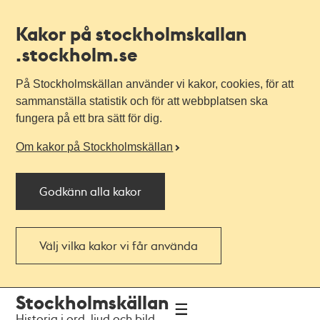
Kakor på stockholmskallan
.stockholm.se
På Stockholmskällan använder vi kakor, cookies, för att
sammanställa statistik och för att webbplatsen ska
fungera på ett bra sätt för dig.
Om kakor på Stockholmskällan
Godkänn alla kakor
Välj vilka kakor vi får använda
Till
Till
Stockholmskällan
navigationen
huvudinnehållet
Historia i ord, ljud och bild