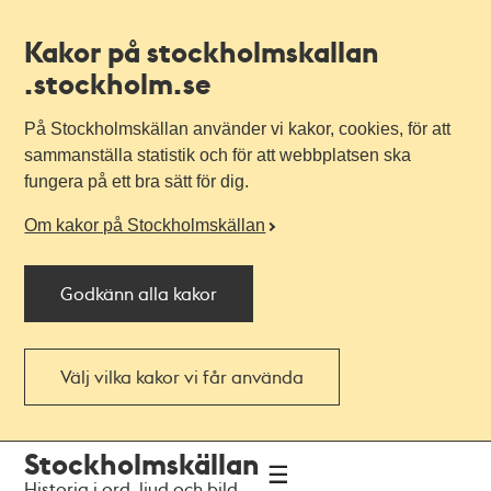
Kakor på stockholmskallan
.stockholm.se
På Stockholmskällan använder vi kakor, cookies, för att
sammanställa statistik och för att webbplatsen ska
fungera på ett bra sätt för dig.
Om kakor på Stockholmskällan
Godkänn alla kakor
Välj vilka kakor vi får använda
Till
Till
Stockholmskällan
navigationen
huvudinnehållet
Historia i ord, ljud och bild